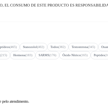
, EL CONSUMO DE ESTE PRODUCTO ES RESPONSABILIDA
ptídeos
(465)
Stanozolol
(402)
Todos
(382)
Testosterona
(345)
Oxan
(215)
Hormona
(183)
SARMS
(176)
Óxido Nítrico
(165)
Peptides
(1
e pelo atendimento.