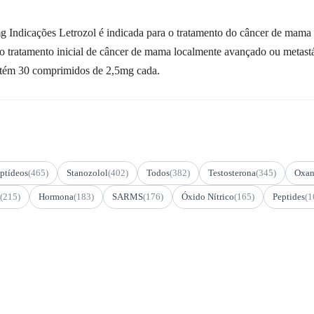
icações Letrozol é indicada para o tratamento do câncer de mama 
 tratamento inicial de câncer de mama localmente avançado ou metastá
tém 30 comprimidos de 2,5mg cada.
ptídeos
(465)
Stanozolol
(402)
Todos
(382)
Testosterona
(345)
Oxan
(215)
Hormona
(183)
SARMS
(176)
Óxido Nítrico
(165)
Peptides
(1