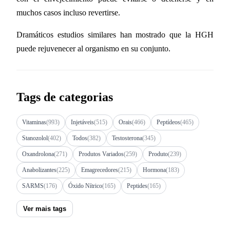
muchos casos incluso revertirse.
Dramáticos estudios similares han mostrado que la HGH
puede rejuvenecer al organismo en su conjunto.
Tags de categorias
Vitaminas
(993)
Injetáveis
(515)
Orais
(466)
Peptídeos
(465)
Stanozolol
(402)
Todos
(382)
Testosterona
(345)
Oxandrolona
(271)
Produtos Variados
(259)
Produto
(239)
Anabolizantes
(225)
Emagrecedores
(215)
Hormona
(183)
SARMS
(176)
Óxido Nítrico
(165)
Peptides
(165)
Ver mais tags