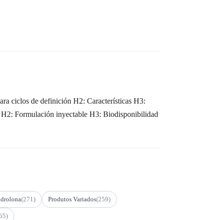
a ciclos de definición H2: Características H3:
r H2: Formulación inyectable H3: Biodisponibilidad
drolona
(271)
Produtos Variados
(259)
65)