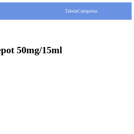
Tabela
Categorias
epot 50mg/15ml