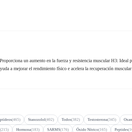
porciona un aumento en la fuerza y resistencia muscular H3: Ideal par
yuda a mejorar el rendimiento físico e acelera la recuperación muscula
ptídeos
(465)
Stanozolol
(402)
Todos
(382)
Testosterona
(345)
Oxan
(215)
Hormona
(183)
SARMS
(176)
Óxido Nítrico
(165)
Peptides
(1