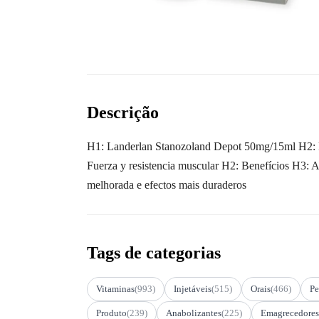
Descrição
H1: Landerlan Stanozoland Depot 50mg/15ml H2: Pro
Fuerza y resistencia muscular H2: Benefícios H3: A
melhorada e efectos mais duraderos
Tags de categorias
Vitaminas
(993)
Injetáveis
(515)
Orais
(466)
Pe
Produto
(239)
Anabolizantes
(225)
Emagrecedores