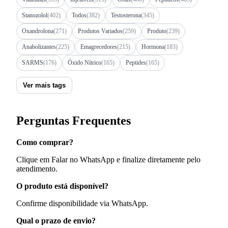
Stanozolol
(402)
Todos
(382)
Testosterona
(345)
Oxandrolona
(271)
Produtos Variados
(259)
Produto
(239)
Anabolizantes
(225)
Emagrecedores
(215)
Hormona
(183)
SARMS
(176)
Óxido Nítrico
(165)
Peptides
(165)
Ver mais tags
Perguntas Frequentes
Como comprar?
Clique em Falar no WhatsApp e finalize diretamente pelo
atendimento.
O produto está disponível?
Confirme disponibilidade via WhatsApp.
Qual o prazo de envio?