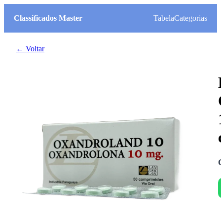
Classificados Master
Tabela
Categorias
← Voltar