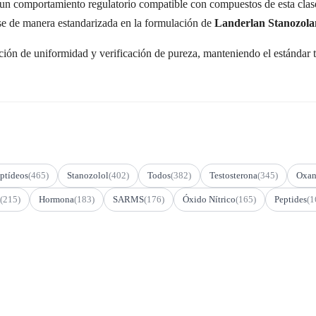
un comportamiento regulatorio compatible con compuestos de esta clase
ose de manera estandarizada en la formulación de
Landerlan Stanozol
ión de uniformidad y verificación de pureza, manteniendo el estándar té
ptídeos
(465)
Stanozolol
(402)
Todos
(382)
Testosterona
(345)
Oxan
(215)
Hormona
(183)
SARMS
(176)
Óxido Nítrico
(165)
Peptides
(1