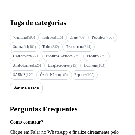
Tags de categorias
Vitaminas
(993)
Injetáveis
(515)
Orais
(466)
Peptídeos
(465)
Stanozolol
(402)
Todos
(382)
Testosterona
(345)
Oxandrolona
(271)
Produtos Variados
(259)
Produto
(239)
Anabolizantes
(225)
Emagrecedores
(215)
Hormona
(183)
SARMS
(176)
Óxido Nítrico
(165)
Peptides
(165)
Ver mais tags
Perguntas Frequentes
Como comprar?
Clique em Falar no WhatsApp e finalize diretamente pelo