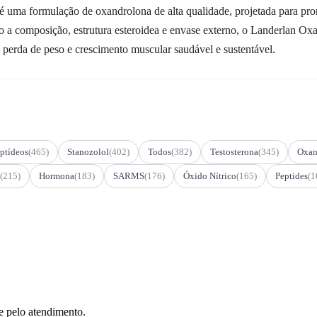
ma formulação de oxandrolona de alta qualidade, projetada para prom
omo a composição, estrutura esteroidea e envase externo, o Landerlan
perda de peso e crescimento muscular saudável e sustentável.
ptídeos
(465)
Stanozolol
(402)
Todos
(382)
Testosterona
(345)
Oxan
(215)
Hormona
(183)
SARMS
(176)
Óxido Nítrico
(165)
Peptides
(1
e pelo atendimento.