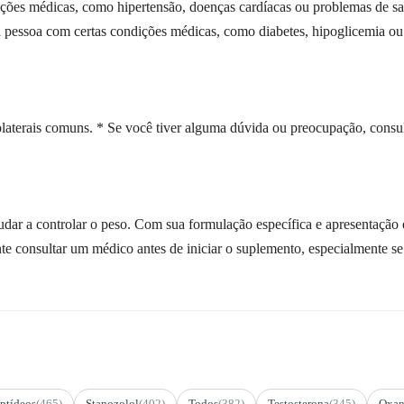
ções médicas, como hipertensão, doenças cardíacas ou problemas de saú
 pessoa com certas condições médicas, como diabetes, hipoglicemia ou
olaterais comuns. * Se você tiver alguma dúvida ou preocupação, consu
dar a controlar o peso. Com sua formulação específica e apresentação e
ante consultar um médico antes de iniciar o suplemento, especialmente 
ptídeos
(465)
Stanozolol
(402)
Todos
(382)
Testosterona
(345)
Oxan