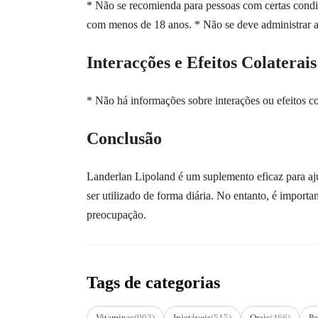
* Não se recomienda para pessoas com certas condi
com menos de 18 anos. * Não se deve administrar a
Interacções e Efeitos Colaterais
* Não há informações sobre interações ou efeitos c
Conclusão
Landerlan Lipoland é um suplemento eficaz para aju
ser utilizado de forma diária. No entanto, é import
preocupação.
Tags de categorias
Vitaminas
(993)
Injetáveis
(515)
Orais
(466)
Pe