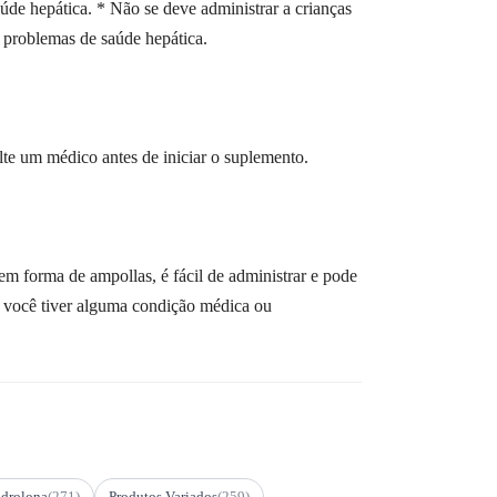
de hepática. * Não se deve administrar a crianças
 problemas de saúde hepática.
lte um médico antes de iniciar o suplemento.
m forma de ampollas, é fácil de administrar e pode
se você tiver alguma condição médica ou
drolona
(271)
Produtos Variados
(259)