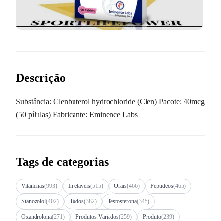
Descrição
Substância: Clenbuterol hydrochloride (Clen) Pacote: 40mcg
(50 pílulas) Fabricante: Eminence Labs
Tags de categorias
Vitaminas
(993)
Injetáveis
(515)
Orais
(466)
Peptídeos
(465)
Stanozolol
(402)
Todos
(382)
Testosterona
(345)
Oxandrolona
(271)
Produtos Variados
(259)
Produto
(239)