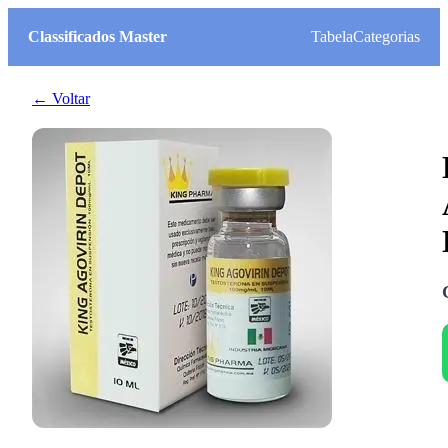
Classificados Master
Tabela
Categorias
← Voltar