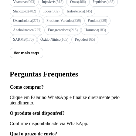
Vitaminas
(993)
Injetáveis
(515)
Orais
(466)
Peptídeos
(465)
Stanozolol
(402)
Todos
(382)
Testosterona
(345)
Oxandrolona
(271)
Produtos Variados
(259)
Produto
(239)
Anabolizantes
(225)
Emagrecedores
(215)
Hormona
(183)
SARMS
(176)
Óxido Nítrico
(165)
Peptides
(165)
Ver mais tags
Perguntas Frequentes
Como comprar?
Clique em Falar no WhatsApp e finalize diretamente pelo
atendimento.
O produto está disponível?
Confirme disponibilidade via WhatsApp.
Qual o prazo de envio?