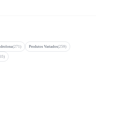
drolona
(271)
Produtos Variados
(259)
65)