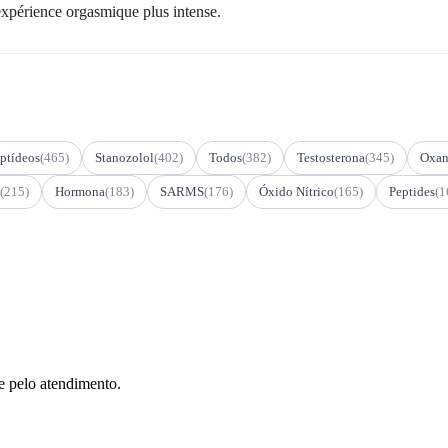
 expérience orgasmique plus intense.
ptídeos
(465)
Stanozolol
(402)
Todos
(382)
Testosterona
(345)
Oxan
(215)
Hormona
(183)
SARMS
(176)
Óxido Nítrico
(165)
Peptides
(1
e pelo atendimento.