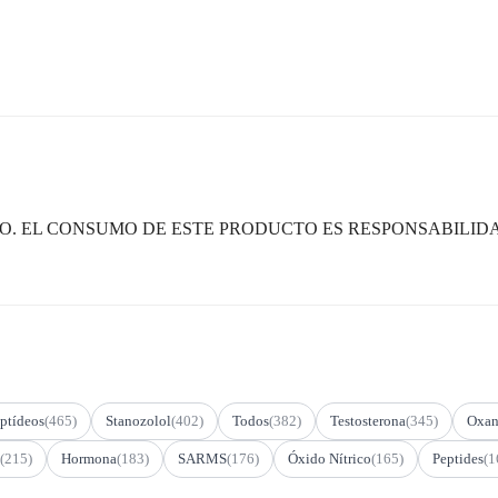
. EL CONSUMO DE ESTE PRODUCTO ES RESPONSABILIDA
ptídeos
(465)
Stanozolol
(402)
Todos
(382)
Testosterona
(345)
Oxan
(215)
Hormona
(183)
SARMS
(176)
Óxido Nítrico
(165)
Peptides
(1