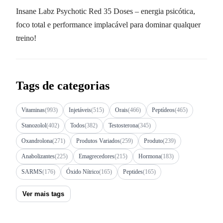
Insane Labz Psychotic Red 35 Doses – energia psicótica,
foco total e performance implacável para dominar qualquer
treino!
Tags de categorias
Vitaminas
(993)
Injetáveis
(515)
Orais
(466)
Peptídeos
(465)
Stanozolol
(402)
Todos
(382)
Testosterona
(345)
Oxandrolona
(271)
Produtos Variados
(259)
Produto
(239)
Anabolizantes
(225)
Emagrecedores
(215)
Hormona
(183)
SARMS
(176)
Óxido Nítrico
(165)
Peptides
(165)
Ver mais tags