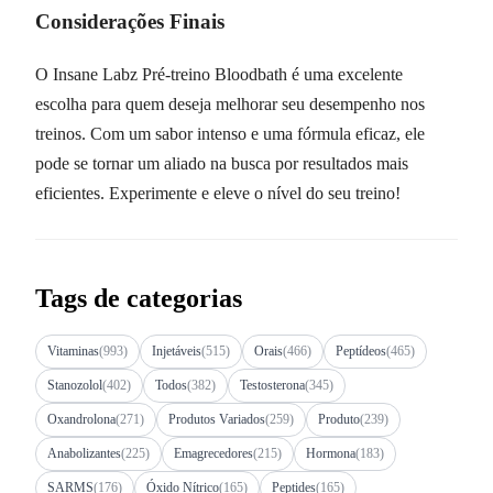
Considerações Finais
O Insane Labz Pré-treino Bloodbath é uma excelente
escolha para quem deseja melhorar seu desempenho nos
treinos. Com um sabor intenso e uma fórmula eficaz, ele
pode se tornar um aliado na busca por resultados mais
eficientes. Experimente e eleve o nível do seu treino!
Tags de categorias
Vitaminas
(993)
Injetáveis
(515)
Orais
(466)
Peptídeos
(465)
Stanozolol
(402)
Todos
(382)
Testosterona
(345)
Oxandrolona
(271)
Produtos Variados
(259)
Produto
(239)
Anabolizantes
(225)
Emagrecedores
(215)
Hormona
(183)
SARMS
(176)
Óxido Nítrico
(165)
Peptides
(165)