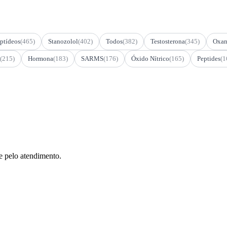
ptídeos
(465)
Stanozolol
(402)
Todos
(382)
Testosterona
(345)
Oxan
(215)
Hormona
(183)
SARMS
(176)
Óxido Nítrico
(165)
Peptides
(1
e pelo atendimento.