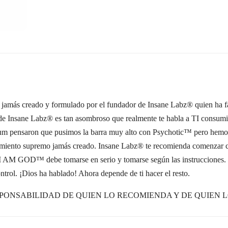
amás creado y formulado por el fundador de Insane Labz® quien ha f
de Insane Labz® es tan asombroso que realmente te habla a TI consumido
lum pensaron que pusimos la barra muy alto con Psychotic™ pero hemos
ento supremo jamás creado. Insane Labz® te recomienda comenzar con
. I AM GOD™ debe tomarse en serio y tomarse según las instrucciones. 
trol. ¡Dios ha hablado! Ahora depende de ti hacer el resto.
PONSABILIDAD DE QUIEN LO RECOMIENDA Y DE QUIEN 