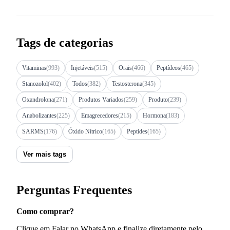
Tags de categorias
Vitaminas
(993)
Injetáveis
(515)
Orais
(466)
Peptídeos
(465)
Stanozolol
(402)
Todos
(382)
Testosterona
(345)
Oxandrolona
(271)
Produtos Variados
(259)
Produto
(239)
Anabolizantes
(225)
Emagrecedores
(215)
Hormona
(183)
SARMS
(176)
Óxido Nítrico
(165)
Peptides
(165)
Ver mais tags
Perguntas Frequentes
Como comprar?
Clique em Falar no WhatsApp e finalize diretamente pelo