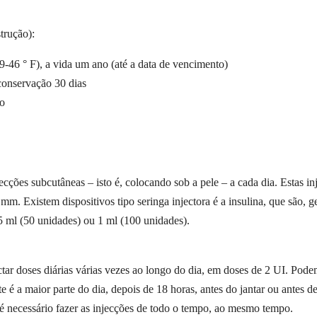
trução):
9-46 ° F), a vida um ano (até a data de vencimento)
conservação 30 dias
ão
ções subcutâneas – isto é, colocando sob a pele – a cada dia. Estas in
mm. Existem dispositivos tipo seringa injectora é a insulina, que são, ge
,5 ml (50 unidades) ou 1 ml (100 unidades).
jectar doses diárias várias vezes ao longo do dia, em doses de 2 UI. Po
e é a maior parte do dia, depois de 18 horas, antes do jantar ou antes d
 é necessário fazer as injecções de todo o tempo, ao mesmo tempo.