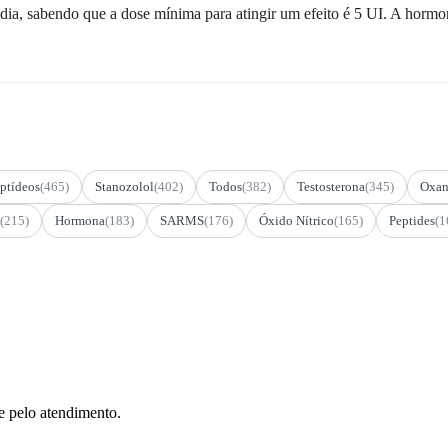
r dia, sabendo que a dose mínima para atingir um efeito é 5 UI. A hor
ptídeos
(465)
Stanozolol
(402)
Todos
(382)
Testosterona
(345)
Oxan
(215)
Hormona
(183)
SARMS
(176)
Óxido Nítrico
(165)
Peptides
(1
e pelo atendimento.