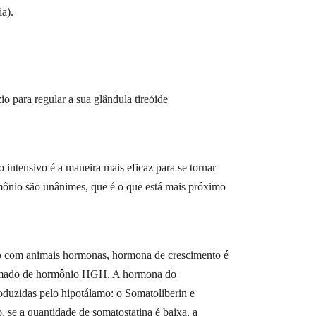
a).
 para regular a sua glândula tireóide
tensivo é a maneira mais eficaz para se tornar
rmônio são unânimes, que é o que está mais próximo
do com animais hormonas, hormona de crescimento é
chamado de hormônio HGH. A hormona do
roduzidas pelo hipotálamo: o Somatoliberin e
, se a quantidade de somatostatina é baixa, a