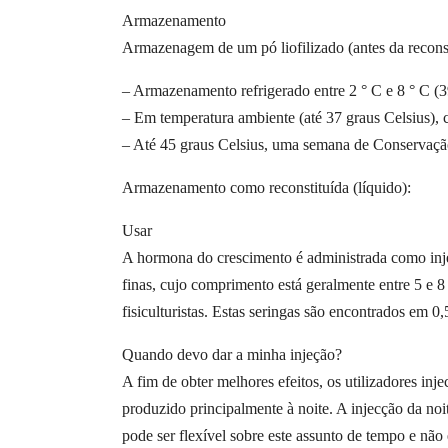
Armazenamento
Armazenagem de um pó liofilizado (antes da recons
– Armazenamento refrigerado entre 2 ° C e 8 ° C (3
– Em temperatura ambiente (até 37 graus Celsius), 
– Até 45 graus Celsius, uma semana de Conservaç
Armazenamento como reconstituída (líquido):
Usar
A hormona do crescimento é administrada como injec
finas, cujo comprimento está geralmente entre 5 e 8 
fisiculturistas. Estas seringas são encontrados em 0
Quando devo dar a minha injeção?
A fim de obter melhores efeitos, os utilizadores in
produzido principalmente à noite. A injecção da noit
pode ser flexível sobre este assunto de tempo e não