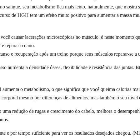
sangue, seu metabolismo fica mais lento, naturalmente, que mostra s
urso de HGH tem um efeito muito positivo para aumentar a massa mus
 você causar lacerações microscópicas no músculo, é neste momento q
r e reparar o dano.
nso e recuperação após um treino porque seus músculos reparar-se a u
so aumenta a densidade óssea, flexibilidade e resistência das juntas. Is
umenta o metabolismo, o que significa que você queima calorias mais 
ra corporal mesmo por diferenças de alimentos, mas também o seu nível 
 uma redução de rugas e crescimento do cabelo, melhora o desempenho
anos.
e e por tempo suficiente para ver os resultados desejados chegou. (Mí