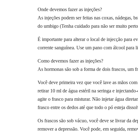
Onde devemos fazer as injeções?
As injeções podem ser feitas nas coxas, nádegas, b
do umbigo (Tenha cuidado para não ser muito pert
É importante para alterar o local de injecção para
corrente sanguínea. Use um pano com álcool para lim
Como devemos fazer as injeções?
As hormonas são sob a forma de dois frascos, um f
Você deve primeira vez que você lave as mãos com 
retirar 10 ml de água estéril na seringa e injectan
agite o frasco para misturar. Não injetar água diret
frasco entre os dedos até que todo o pó esteja disso
Os frascos são sob vácuo, você deve se livrar da depr
remover a depressão. Você pode, em seguida, remo