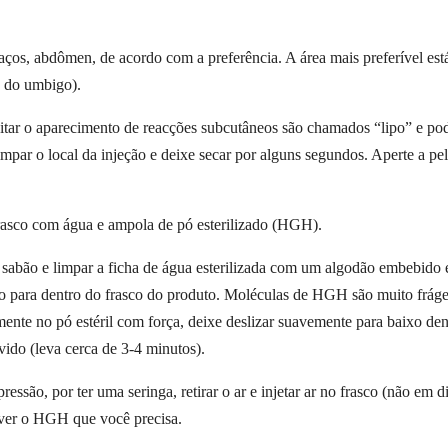
raços, abdômen, de acordo com a preferência. A área mais preferível es
o do umbigo).
 evitar o aparecimento de reacções subcutâneos são chamados “lipo” e p
par o local da injeção e deixe secar por alguns segundos. Aperte a pele
rasco com água e ampola de pó esterilizado (HGH).
sabão e limpar a ficha de água esterilizada com um algodão embebido e
do-o para dentro do frasco do produto. Moléculas de HGH são muito frág
amente no pó estéril com força, deixe deslizar suavemente para baixo de
lvido (leva cerca de 3-4 minutos).
essão, por ter uma seringa, retirar o ar e injetar ar no frasco (não em di
ver o HGH que você precisa.