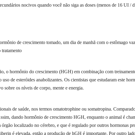
ecundários nocivos quando você não siga as doses (menos de 16 UI / di
hormônio de crescimento tomado, um dia de manhã com o estômago vazio
 tratamento
, o hormônio do crescimento (HGH) em combinação com treinamento in
uso de esteróides anabolizantes. Os cientistas que estudaram este ho
o sobre os níveis de corpo, mente e energia.
sionais de saúde, nos termos omatotrophine ou somatropina. Compara
. Assim, dando hormônio de crescimento HGH, enquanto o animal é 
um órgão localizado no cérebro, e que é regulado por outros hormonas p
iberin é elevada, então a produção de hGH é importante. Por outro lado