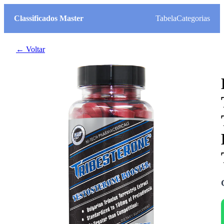
Classificados Master
Tabela
Categorias
← Voltar