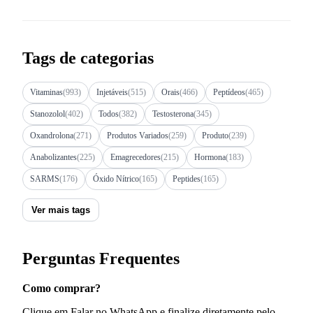
Tags de categorias
Vitaminas
(993)
Injetáveis
(515)
Orais
(466)
Peptídeos
(465)
Stanozolol
(402)
Todos
(382)
Testosterona
(345)
Oxandrolona
(271)
Produtos Variados
(259)
Produto
(239)
Anabolizantes
(225)
Emagrecedores
(215)
Hormona
(183)
SARMS
(176)
Óxido Nítrico
(165)
Peptides
(165)
Ver mais tags
Perguntas Frequentes
Como comprar?
Clique em Falar no WhatsApp e finalize diretamente pelo