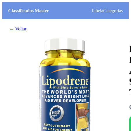
Classificados Master
Tabela
Categorias
← Voltar