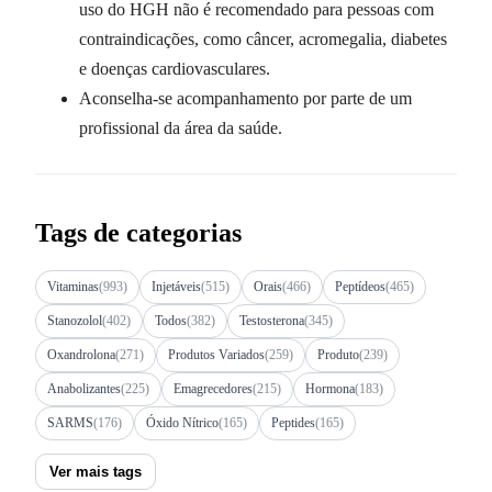
uso do HGH não é recomendado para pessoas com
contraindicações, como câncer, acromegalia, diabetes
e doenças cardiovasculares.
Aconselha-se acompanhamento por parte de um
profissional da área da saúde.
Tags de categorias
Vitaminas
(993)
Injetáveis
(515)
Orais
(466)
Peptídeos
(465)
Stanozolol
(402)
Todos
(382)
Testosterona
(345)
Oxandrolona
(271)
Produtos Variados
(259)
Produto
(239)
Anabolizantes
(225)
Emagrecedores
(215)
Hormona
(183)
SARMS
(176)
Óxido Nítrico
(165)
Peptides
(165)
Ver mais tags