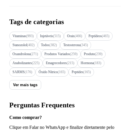
Tags de categorias
Vitaminas
(993)
Injetáveis
(515)
Orais
(466)
Peptídeos
(465)
Stanozolol
(402)
Todos
(382)
Testosterona
(345)
Oxandrolona
(271)
Produtos Variados
(259)
Produto
(239)
Anabolizantes
(225)
Emagrecedores
(215)
Hormona
(183)
SARMS
(176)
Óxido Nítrico
(165)
Peptides
(165)
Ver mais tags
Perguntas Frequentes
Como comprar?
Clique em Falar no WhatsApp e finalize diretamente pelo