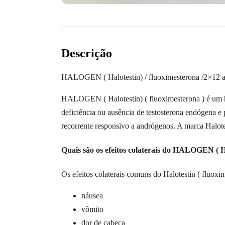
Descrição
HALOGEN ( Halotestin) / fluoximesterona /2×
HALOGEN ( Halotestin) ( fluoximesterona ) é um h
deficiência ou ausência de testosterona endógena e
recorrente responsivo a andrógenos. A marca Halote
Quais são os efeitos colaterais do HALOGEN ( Ha
Os efeitos colaterais comuns do Halotestin ( fluoxi
náusea
vômito
dor de cabeça