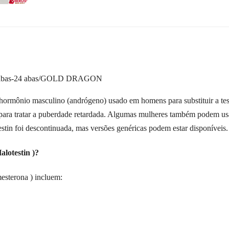
12 abas-24 abas/GOLD DRAGON
ormônio masculino (andrógeno) usado em homens para substituir a tes
 para tratar a puberdade retardada. Algumas mulheres também podem us
stin foi descontinuada, mas versões genéricas podem estar disponíveis.
lotestin )?
mesterona ) incluem: