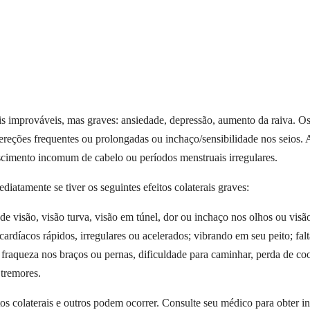
erais improváveis, mas graves: ansiedade, depressão, aumento da raiva.
ar, ereções frequentes ou prolongadas ou inchaço/sensibilidade nos seio
rescimento incomum de cabelo ou períodos menstruais irregulares.
iatamente se tiver os seguintes efeitos colaterais graves:
e visão, visão turva, visão em túnel, dor ou inchaço nos olhos ou visão
rdíacos rápidos, irregulares ou acelerados; vibrando em seu peito; falt
, fraqueza nos braços ou pernas, dificuldade para caminhar, perda de c
 tremores.
s colaterais e outros podem ocorrer. Consulte seu médico para obter inf