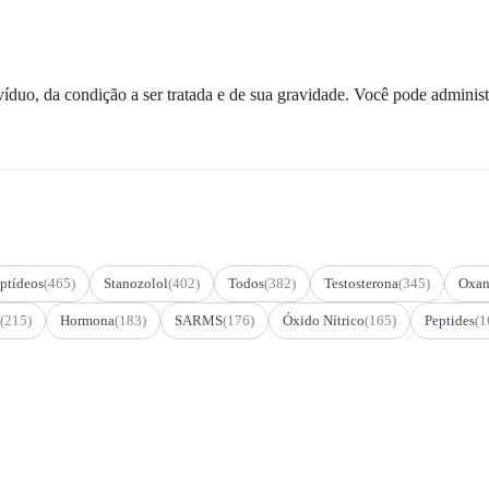
duo, da condição a ser tratada e de sua gravidade. Você pode administr
ptídeos
(465)
Stanozolol
(402)
Todos
(382)
Testosterona
(345)
Oxan
(215)
Hormona
(183)
SARMS
(176)
Óxido Nítrico
(165)
Peptides
(1