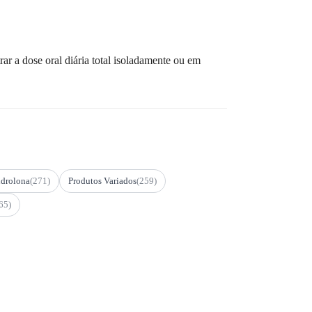
ar a dose oral diária total isoladamente ou em
drolona
(271)
Produtos Variados
(259)
65)