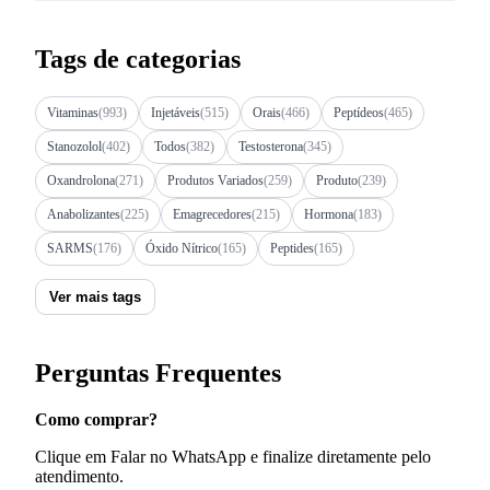
Tags de categorias
Vitaminas
(993)
Injetáveis
(515)
Orais
(466)
Peptídeos
(465)
Stanozolol
(402)
Todos
(382)
Testosterona
(345)
Oxandrolona
(271)
Produtos Variados
(259)
Produto
(239)
Anabolizantes
(225)
Emagrecedores
(215)
Hormona
(183)
SARMS
(176)
Óxido Nítrico
(165)
Peptides
(165)
Ver mais tags
Perguntas Frequentes
Como comprar?
Clique em Falar no WhatsApp e finalize diretamente pelo
atendimento.