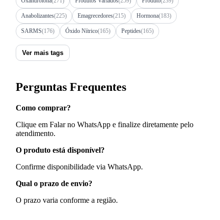
Oxandrolona
(271)
Produtos Variados
(259)
Produto
(239)
Anabolizantes
(225)
Emagrecedores
(215)
Hormona
(183)
SARMS
(176)
Óxido Nítrico
(165)
Peptides
(165)
Ver mais tags
Perguntas Frequentes
Como comprar?
Clique em Falar no WhatsApp e finalize diretamente pelo
atendimento.
O produto está disponível?
Confirme disponibilidade via WhatsApp.
Qual o prazo de envio?
O prazo varia conforme a região.