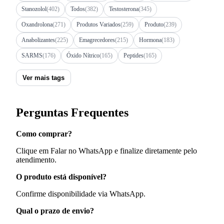
Stanozolol
(402)
Todos
(382)
Testosterona
(345)
Oxandrolona
(271)
Produtos Variados
(259)
Produto
(239)
Anabolizantes
(225)
Emagrecedores
(215)
Hormona
(183)
SARMS
(176)
Óxido Nítrico
(165)
Peptides
(165)
Ver mais tags
Perguntas Frequentes
Como comprar?
Clique em Falar no WhatsApp e finalize diretamente pelo
atendimento.
O produto está disponível?
Confirme disponibilidade via WhatsApp.
Qual o prazo de envio?