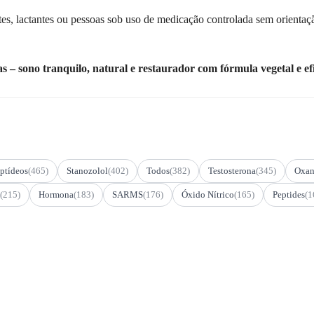
s, lactantes ou pessoas sob uso de medicação controlada sem orientaç
 sono tranquilo, natural e restaurador com fórmula vegetal e ef
ptídeos
(465)
Stanozolol
(402)
Todos
(382)
Testosterona
(345)
Oxan
(215)
Hormona
(183)
SARMS
(176)
Óxido Nítrico
(165)
Peptides
(1