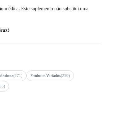
ão médica. Este suplemento não substitui uma
icaz!
drolona
(271)
Produtos Variados
(259)
65)