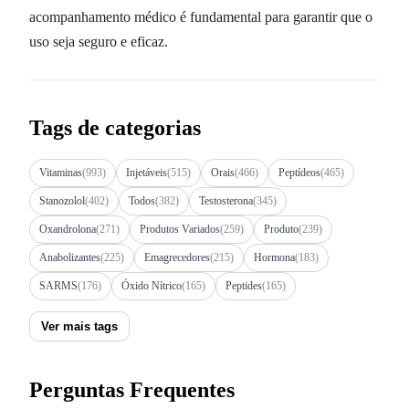
acompanhamento médico é fundamental para garantir que o
uso seja seguro e eficaz.
Tags de categorias
Vitaminas
(993)
Injetáveis
(515)
Orais
(466)
Peptídeos
(465)
Stanozolol
(402)
Todos
(382)
Testosterona
(345)
Oxandrolona
(271)
Produtos Variados
(259)
Produto
(239)
Anabolizantes
(225)
Emagrecedores
(215)
Hormona
(183)
SARMS
(176)
Óxido Nítrico
(165)
Peptides
(165)
Ver mais tags
Perguntas Frequentes