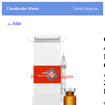
Classificados Master
Tabela
Categorias
← Voltar