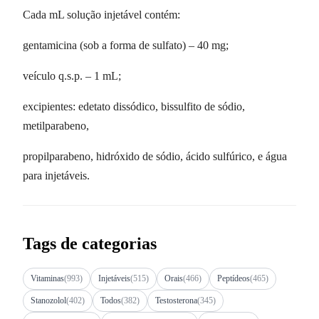
Cada mL solução injetável contém:
gentamicina (sob a forma de sulfato) – 40 mg;
veículo q.s.p. – 1 mL;
excipientes: edetato dissódico, bissulfito de sódio,
metilparabeno,
propilparabeno, hidróxido de sódio, ácido sulfúrico, e água
para injetáveis.
Tags de categorias
Vitaminas
(993)
Injetáveis
(515)
Orais
(466)
Peptídeos
(465)
Stanozolol
(402)
Todos
(382)
Testosterona
(345)