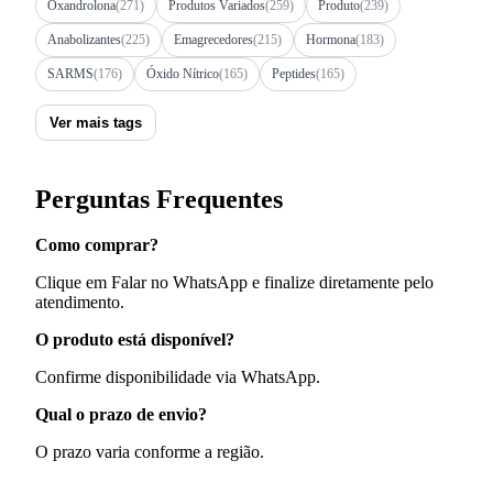
Oxandrolona
(271)
Produtos Variados
(259)
Produto
(239)
Anabolizantes
(225)
Emagrecedores
(215)
Hormona
(183)
SARMS
(176)
Óxido Nítrico
(165)
Peptides
(165)
Ver mais tags
Perguntas Frequentes
Como comprar?
Clique em Falar no WhatsApp e finalize diretamente pelo
atendimento.
O produto está disponível?
Confirme disponibilidade via WhatsApp.
Qual o prazo de envio?
O prazo varia conforme a região.