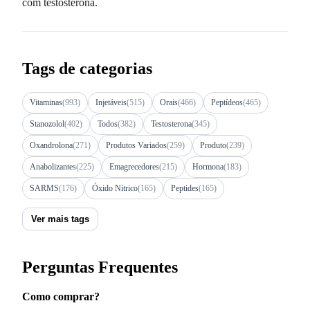
com testosterona.
Tags de categorias
Vitaminas
(993)
Injetáveis
(515)
Orais
(466)
Peptídeos
(465)
Stanozolol
(402)
Todos
(382)
Testosterona
(345)
Oxandrolona
(271)
Produtos Variados
(259)
Produto
(239)
Anabolizantes
(225)
Emagrecedores
(215)
Hormona
(183)
SARMS
(176)
Óxido Nítrico
(165)
Peptides
(165)
Ver mais tags
Perguntas Frequentes
Como comprar?