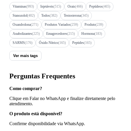
Vitaminas
(993)
Injetáveis
(515)
Orais
(466)
Peptídeos
(465)
Stanozolol
(402)
Todos
(382)
Testosterona
(345)
Oxandrolona
(271)
Produtos Variados
(259)
Produto
(239)
Anabolizantes
(225)
Emagrecedores
(215)
Hormona
(183)
SARMS
(176)
Óxido Nítrico
(165)
Peptides
(165)
Ver mais tags
Perguntas Frequentes
Como comprar?
Clique em Falar no WhatsApp e finalize diretamente pelo
atendimento.
O produto está disponível?
Confirme disponibilidade via WhatsApp.