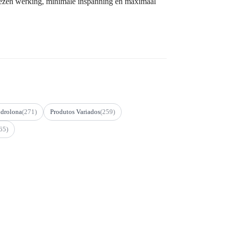
wezen werking, minimale inspanning en maximaal
drolona
(271)
Produtos Variados
(259)
65)