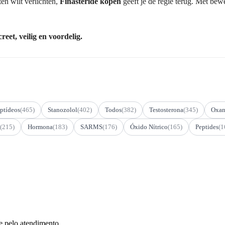
ten wilt verlichten,
Finasteride kopen
geeft je de regie terug. Met be
reet, veilig en voordelig.
ptídeos
(465)
Stanozolol
(402)
Todos
(382)
Testosterona
(345)
Oxan
(215)
Hormona
(183)
SARMS
(176)
Óxido Nítrico
(165)
Peptides
(1
e pelo atendimento.