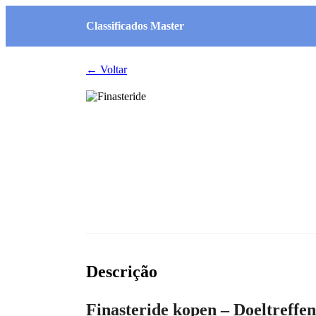
Classificados Master
← Voltar
Descrição
Finasteride kopen – Doeltreffe