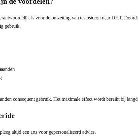
ijn de voordelen?
verantwoordelijk is voor de omzetting van testosteron naar DHT. Doord
ig gebruik.
 maanden
g
aanden consequent gebruik. Het maximale effect wordt bereikt bij langd
eride
leeg altijd een arts voor gepersonaliseerd advies.