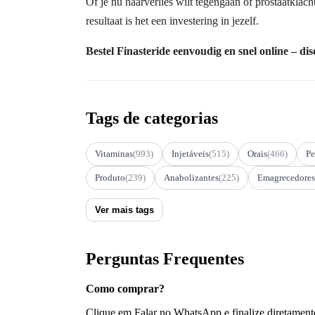
Of je nu haarverlies wilt tegengaan of prostaatklach
resultaat is het een investering in jezelf.
Bestel Finasteride eenvoudig en snel online – disc
Tags de categorias
Vitaminas
(993)
Injetáveis
(515)
Orais
(466)
Pe
Produto
(239)
Anabolizantes
(225)
Emagrecedores
Ver mais tags
Perguntas Frequentes
Como comprar?
Clique em Falar no WhatsApp e finalize diretament