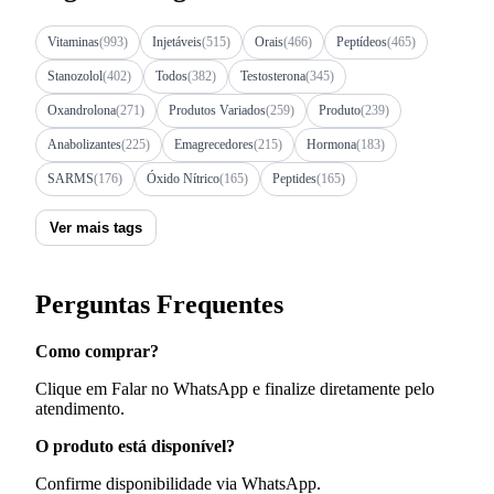
Vitaminas
(993)
Injetáveis
(515)
Orais
(466)
Peptídeos
(465)
Stanozolol
(402)
Todos
(382)
Testosterona
(345)
Oxandrolona
(271)
Produtos Variados
(259)
Produto
(239)
Anabolizantes
(225)
Emagrecedores
(215)
Hormona
(183)
SARMS
(176)
Óxido Nítrico
(165)
Peptides
(165)
Ver mais tags
Perguntas Frequentes
Como comprar?
Clique em Falar no WhatsApp e finalize diretamente pelo
atendimento.
O produto está disponível?
Confirme disponibilidade via WhatsApp.