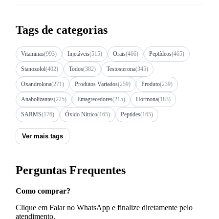
Tags de categorias
Vitaminas
(993)
Injetáveis
(515)
Orais
(466)
Peptídeos
(465)
Stanozolol
(402)
Todos
(382)
Testosterona
(345)
Oxandrolona
(271)
Produtos Variados
(259)
Produto
(239)
Anabolizantes
(225)
Emagrecedores
(215)
Hormona
(183)
SARMS
(176)
Óxido Nítrico
(165)
Peptides
(165)
Ver mais tags
Perguntas Frequentes
Como comprar?
Clique em Falar no WhatsApp e finalize diretamente pelo
atendimento.