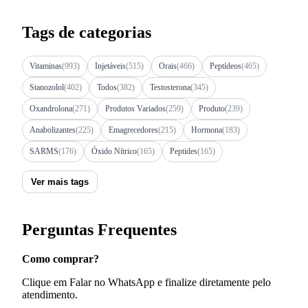
Tags de categorias
Vitaminas
(993)
Injetáveis
(515)
Orais
(466)
Peptídeos
(465)
Stanozolol
(402)
Todos
(382)
Testosterona
(345)
Oxandrolona
(271)
Produtos Variados
(259)
Produto
(239)
Anabolizantes
(225)
Emagrecedores
(215)
Hormona
(183)
SARMS
(176)
Óxido Nítrico
(165)
Peptides
(165)
Ver mais tags
Perguntas Frequentes
Como comprar?
Clique em Falar no WhatsApp e finalize diretamente pelo
atendimento.