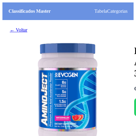
Classificados Master
Tabela
Categorias
← Voltar