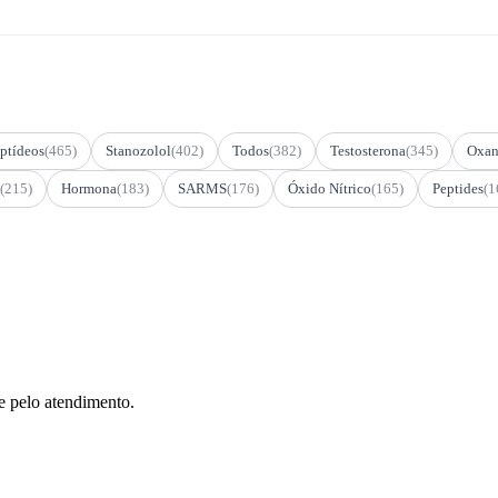
ptídeos
(465)
Stanozolol
(402)
Todos
(382)
Testosterona
(345)
Oxan
(215)
Hormona
(183)
SARMS
(176)
Óxido Nítrico
(165)
Peptides
(1
e pelo atendimento.