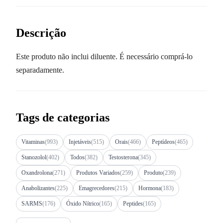
Descrição
Este produto não inclui diluente. É necessário comprá-lo
separadamente.
Tags de categorias
Vitaminas
(993)
Injetáveis
(515)
Orais
(466)
Peptídeos
(465)
Stanozolol
(402)
Todos
(382)
Testosterona
(345)
Oxandrolona
(271)
Produtos Variados
(259)
Produto
(239)
Anabolizantes
(225)
Emagrecedores
(215)
Hormona
(183)
SARMS
(176)
Óxido Nítrico
(165)
Peptides
(165)