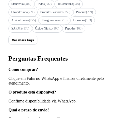
Stanozolol
(402)
Todos
(382)
Testosterona
(345)
Oxandrolona
(271)
Produtos Variados
(259)
Produto
(239)
Anabolizantes
(225)
Emagrecedores
(215)
Hormona
(183)
SARMS
(176)
Óxido Nítrico
(165)
Peptides
(165)
Ver mais tags
Perguntas Frequentes
Como comprar?
Clique em Falar no WhatsApp e finalize diretamente pelo
atendimento.
O produto está disponível?
Confirme disponibilidade via WhatsApp.
Qual o prazo de envio?