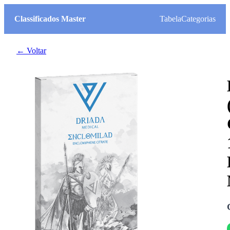
Classificados Master
Tabela
Categorias
← Voltar