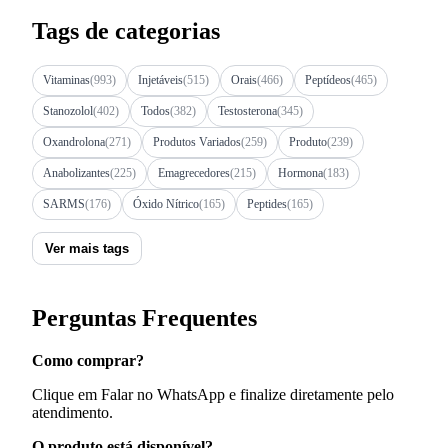
Tags de categorias
Vitaminas
(993)
Injetáveis
(515)
Orais
(466)
Peptídeos
(465)
Stanozolol
(402)
Todos
(382)
Testosterona
(345)
Oxandrolona
(271)
Produtos Variados
(259)
Produto
(239)
Anabolizantes
(225)
Emagrecedores
(215)
Hormona
(183)
SARMS
(176)
Óxido Nítrico
(165)
Peptides
(165)
Ver mais tags
Perguntas Frequentes
Como comprar?
Clique em Falar no WhatsApp e finalize diretamente pelo
atendimento.
O produto está disponível?