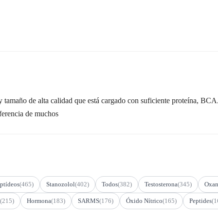
tamaño de alta calidad que está cargado con suficiente proteína, BCAA,
iferencia de muchos
ptídeos
(465)
Stanozolol
(402)
Todos
(382)
Testosterona
(345)
Oxan
(215)
Hormona
(183)
SARMS
(176)
Óxido Nítrico
(165)
Peptides
(1