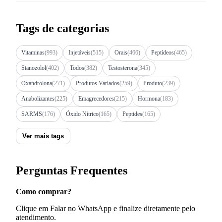
Tags de categorias
Vitaminas
(993)
Injetáveis
(515)
Orais
(466)
Peptídeos
(465)
Stanozolol
(402)
Todos
(382)
Testosterona
(345)
Oxandrolona
(271)
Produtos Variados
(259)
Produto
(239)
Anabolizantes
(225)
Emagrecedores
(215)
Hormona
(183)
SARMS
(176)
Óxido Nítrico
(165)
Peptides
(165)
Ver mais tags
Perguntas Frequentes
Como comprar?
Clique em Falar no WhatsApp e finalize diretamente pelo
atendimento.