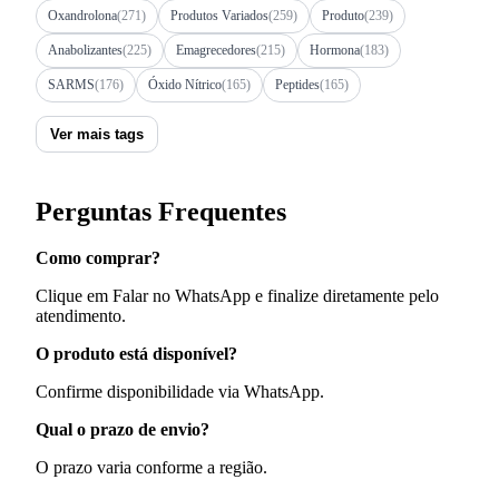
Oxandrolona
(271)
Produtos Variados
(259)
Produto
(239)
Anabolizantes
(225)
Emagrecedores
(215)
Hormona
(183)
SARMS
(176)
Óxido Nítrico
(165)
Peptides
(165)
Ver mais tags
Perguntas Frequentes
Como comprar?
Clique em Falar no WhatsApp e finalize diretamente pelo
atendimento.
O produto está disponível?
Confirme disponibilidade via WhatsApp.
Qual o prazo de envio?
O prazo varia conforme a região.