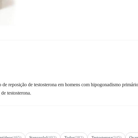
o de reposição de testosterona em homens com hipogonadismo primário 
de testosterona.
ptídeos
(465)
Stanozolol
(402)
Todos
(382)
Testosterona
(345)
Oxan