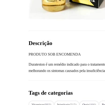
Descrição
PRODUTO SOB ENCOMENDA
Durateston é um remédio indicado para o tratament
melhorando os sintomas causados pela insuficiência 
Tags de categorias
Vitaminas
(993)
Injetáveis
(515)
Orais
(466)
Pe