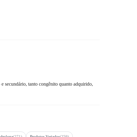
e secundário, tanto congênito quanto adquirido,
drolona
(271)
Produtos Variados
(259)