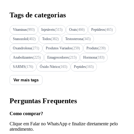
Tags de categorias
Vitaminas
(993)
Injetáveis
(515)
Orais
(466)
Peptídeos
(465)
Stanozolol
(402)
Todos
(382)
Testosterona
(345)
Oxandrolona
(271)
Produtos Variados
(259)
Produto
(239)
Anabolizantes
(225)
Emagrecedores
(215)
Hormona
(183)
SARMS
(176)
Óxido Nítrico
(165)
Peptides
(165)
Ver mais tags
Perguntas Frequentes
Como comprar?
Clique em Falar no WhatsApp e finalize diretamente pelo
atendimento.