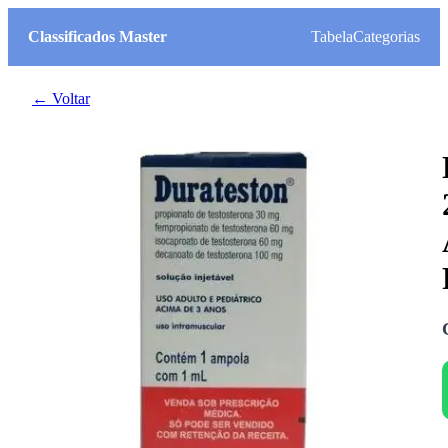
Classificados Master
Tabela
Categorias
← Voltar