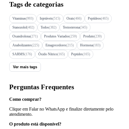
Tags de categorias
Vitaminas
(993)
Injetáveis
(515)
Orais
(466)
Peptídeos
(465)
Stanozolol
(402)
Todos
(382)
Testosterona
(345)
Oxandrolona
(271)
Produtos Variados
(259)
Produto
(239)
Anabolizantes
(225)
Emagrecedores
(215)
Hormona
(183)
SARMS
(176)
Óxido Nítrico
(165)
Peptides
(165)
Ver mais tags
Perguntas Frequentes
Como comprar?
Clique em Falar no WhatsApp e finalize diretamente pelo
atendimento.
O produto está disponível?