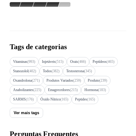
Tags de categorias
Vitaminas
(993)
Injetáveis
(515)
Orais
(466)
Peptídeos
(465)
Stanozolol
(402)
Todos
(382)
Testosterona
(345)
Oxandrolona
(271)
Produtos Variados
(259)
Produto
(239)
Anabolizantes
(225)
Emagrecedores
(215)
Hormona
(183)
SARMS
(176)
Óxido Nítrico
(165)
Peptides
(165)
Ver mais tags
Perguntas Frequentes