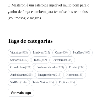
O Mastéron é um esteróide injetável muito bom para o
ganho de força e também para ter músculos redondos
(volumosos) e magros.
Tags de categorias
Vitaminas
(993)
Injetáveis
(515)
Orais
(466)
Peptídeos
(465)
Stanozolol
(402)
Todos
(382)
Testosterona
(345)
Oxandrolona
(271)
Produtos Variados
(259)
Produto
(239)
Anabolizantes
(225)
Emagrecedores
(215)
Hormona
(183)
SARMS
(176)
Óxido Nítrico
(165)
Peptides
(165)
Ver mais tags