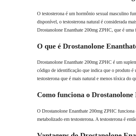
O testosterona é um hormônio sexual masculino fun
disponível, o testosterona natural é considerada ma
Drostanolone Enanthate 200mg ZPHC, que é uma for
O que é Drostanolone Enanth
Drostanolone Enanthate 200mg ZPHC é um suplement
código de identificação que indica que o produto é
testosterona que é mais natural e menos tóxica do que
Como funciona o Drostanolon
O Drostanolone Enanthate 200mg ZPHC funciona de m
metabolizado em testosterona. A testosterona é então
Vantagens do Drostanolone E