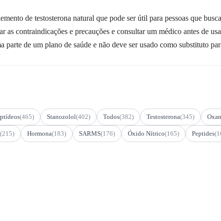
to de testosterona natural que pode ser útil para pessoas que busca
ar as contraindicações e precauções e consultar um médico antes de usa
arte de um plano de saúde e não deve ser usado como substituto par
ptídeos
(465)
Stanozolol
(402)
Todos
(382)
Testosterona
(345)
Oxan
(215)
Hormona
(183)
SARMS
(176)
Óxido Nítrico
(165)
Peptides
(1