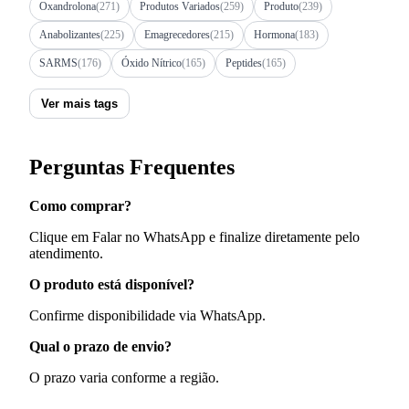
Oxandrolona
(271)
Produtos Variados
(259)
Produto
(239)
Anabolizantes
(225)
Emagrecedores
(215)
Hormona
(183)
SARMS
(176)
Óxido Nítrico
(165)
Peptides
(165)
Ver mais tags
Perguntas Frequentes
Como comprar?
Clique em Falar no WhatsApp e finalize diretamente pelo
atendimento.
O produto está disponível?
Confirme disponibilidade via WhatsApp.
Qual o prazo de envio?
O prazo varia conforme a região.