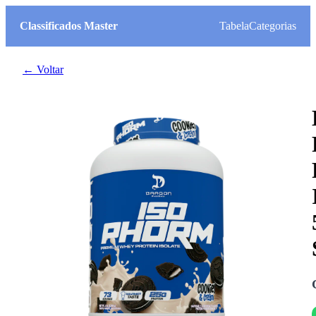
Classificados Master
Tabela
Categorias
← Voltar